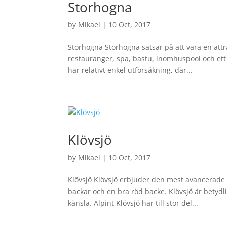
Storhogna
by
Mikael
|
10 Oct, 2017
Storhogna Storhogna satsar på att vara en attra
restauranger, spa, bastu, inomhuspool och et
har relativt enkel utförsåkning, där...
Klövsjö
by
Mikael
|
10 Oct, 2017
Klövsjö Klövsjö erbjuder den mest avancerade 
backar och en bra röd backe. Klövsjö är betydl
känsla. Alpint Klövsjö har till stor del...