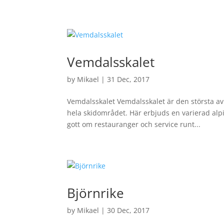
+46 70-631 08 20
uthyrning@smahede.se
Vemdalsskalet
Hem
by
Mikael
|
31 Dec, 2017
Vemdalsskalet Vemdalsskalet är den största av
hela skidområdet. Här erbjuds en varierad alp
gott om restauranger och service runt...
Björnrike
by
Mikael
|
30 Dec, 2017