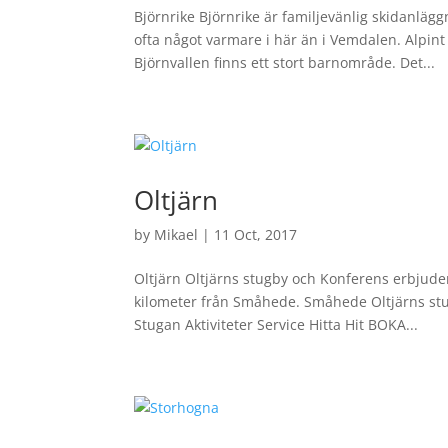
Björnrike Björnrike är familjevänlig skidanläg
ofta något varmare i här än i Vemdalen. Alpint 
Björnvallen finns ett stort barnområde. Det...
Oltjärn
by
Mikael
|
11 Oct, 2017
Oltjärn Oltjärns stugby och Konferens erbjuder
kilometer från Småhede. Småhede Oltjärns st
Stugan Aktiviteter Service Hitta Hit BOKA...