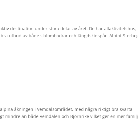
ktiv destination under stora delar av året. De har allaktivitetshus,
t bra utbud av både slalombackar och längdskidspår. Alpint Storho
alpina åkningen i Vemdalsområdet, med några riktigt bra svarta
igt mindre än både Vemdalen och Björnrike vilket ger en mer famil