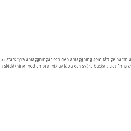
BOKA NU!
Stugan
Aktiviteter
Service
Hitta hit
Boka nu!
K
 Skistars fyra anläggningar och den anläggning som fått ge namn å
in skidåkning med en bra mix av lätta och svåra backar. Det finns 