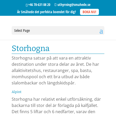
+46 70-631 08 20
uthyrning@smahede.se
Är Småhede det perfekta boendet för dig?
BOKA NU!
Select Page
Storhogna
Storhogna satsar på att vara en attraktiv
destination under stora delar av året. De har
allaktivitetshus, restauranger, spa, bastu,
inomhuspool och ett bra utbud av både
slalombackar och längdskidspår.
Alpint
Storhogna har relativt enkel utförsåkning, där
backarna till stor del är förlagda på kalfjället.
Det finns 5 liftar och 6 nedfarter, varav den