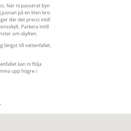
os. När ni passerat byn
 Ljusnan på en liten bro.
ger där det precis intill
nsskylt. Parkera intill
vänster om skylten.
längst till vattenfallet,
nfallet kan ni följa
komma upp högre i
”