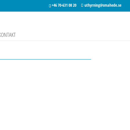
+46 70-631 08 20
uthyrning@smahede.se
KONTAKT