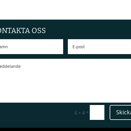
ONTAKTA OSS
Skick
=
6 + 4