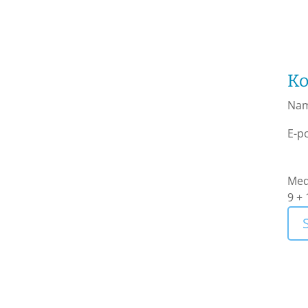
Ko
Na
E-p
Med
9 + 