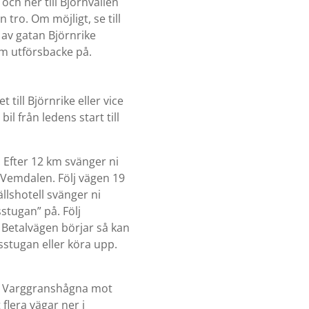
och ner till Björnvallen
 tro. Om möjligt, se till
t av gatan Björnrike
km utförsbacke på.
till Björnrike eller vice
il från ledens start till
 Efter 12 km svänger ni
 Vemdalen. Följ vägen 19
llshotell svänger ni
stugan” på. Följ
 Betalvägen börjar så kan
nsstugan eller köra upp.
er Varggranshågna mot
flera vägar ner i