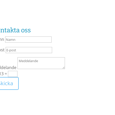
ntakta oss
mn
ost
delande
13
=
Skicka