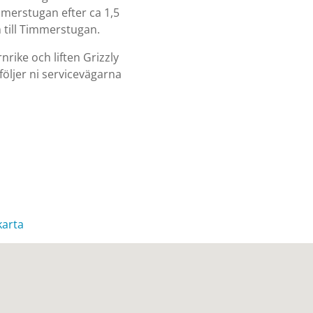
mmerstugan efter ca 1,5
m till Timmerstugan.
rike och liften Grizzly
följer ni servicevägarna
karta