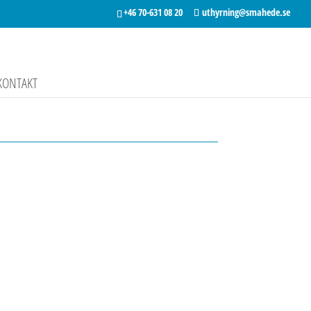
+46 70-631 08 20
uthyrning@smahede.se
KONTAKT