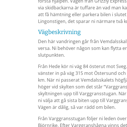
första hjälpen. Vägen från Grizzly Express 
via skidbackarna är tuffare än vad man kan
att få hämtning eller parkera bilen i slute
Lingonstigen, det sparar ni närmare två 
Vägbeskrivning
Den här vandringen går från Vemdalsskalet 
versa. Ni behöver någon som kan flytta er b
slutpunkten.
Från Hede kör ni väg 84 österut mot Sveg.
vänster in på väg 315 mot Östersund och
km. När ni passerat Vemdalsskalets högfjä
höger vid skylten som det står “Varggrans
skyltningen upp till Varggransstugan. När
ni välja att gå sista biten upp till Varggra
Vägen är dålig, så var rädd om bilen.
Från Varggransstugan följer ni leden öv
Björnrike. Efter Varggranshågna vinns det 