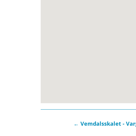
←
Vemdalsskalet - Va