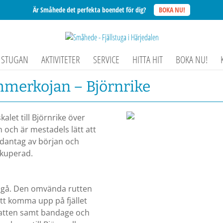
Är Småhede det perfekta boendet för dig?
BOKA NU!
STUGAN
AKTIVITETER
SERVICE
HITTA HIT
BOKA NU!
mmerkojan – Björnrike
let till Björnrike över
en och är mestadels lätt att
ndantag av början och
 kuperad.
tt gå. Den omvända rutten
att komma upp på fjället
vatten samt bandage och