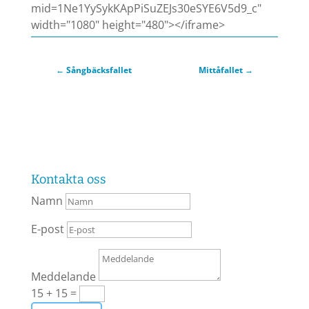
mid=1Ne1YySykKApPiSuZEJs30eSYE6V5d9_c"
width="1080" height="480"></iframe>
←
Sångbäcksfallet
Mittåfallet
→
Kontakta oss
Namn
E-post
Meddelande
15 + 15
=