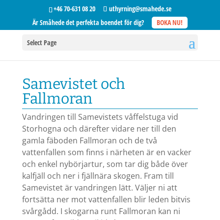
+46 70-631 08 20
uthyrning@smahede.se
Är Småhede det perfekta boendet för dig?
BOKA NU!
Select Page
Samevistet och
Fallmoran
Vandringen till Samevistets våffelstuga vid
Storhogna och därefter vidare ner till den
gamla fäboden Fallmoran och de två
vattenfallen som finns i närheten är en vacker
och enkel nybörjartur, som tar dig både över
kalfjäll och ner i fjällnära skogen. Fram till
Samevistet är vandringen lätt. Väljer ni att
fortsätta ner mot vattenfallen blir leden bitvis
svårgådd. I skogarna runt Fallmoran kan ni