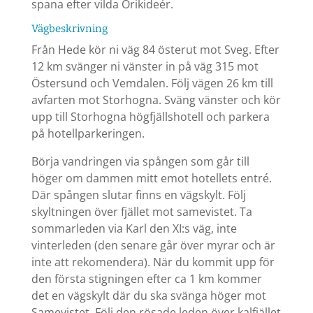
spana efter vilda Orikideér.
Vägbeskrivning
Från Hede kör ni väg 84 österut mot Sveg. Efter
12 km svänger ni vänster in på väg 315 mot
Östersund och Vemdalen. Följ vägen 26 km till
avfarten mot Storhogna. Sväng vänster och kör
upp till Storhogna högfjällshotell och parkera
på hotellparkeringen.
Börja vandringen via spången som går till
höger om dammen mitt emot hotellets entré.
Där spången slutar finns en vägskylt. Följ
skyltningen över fjället mot samevistet. Ta
sommarleden via Karl den XI:s väg, inte
vinterleden (den senare går över myrar och är
inte att rekomendera). När du kommit upp för
den första stigningen efter ca 1 km kommer
det en vägskylt där du ska svänga höger mot
Samevistet. Följ den rösade leden över kalfjället