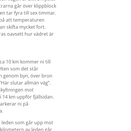
rarna går över klippblock
 tar fyra till sex timmar.
på att temperaturen
n skifta mycket fort.
s oavsett hur vädret är
 ca 10 km kommer ni till
ylten som det står
gen genom byn, över bron
 “Här slutar allmän väg”.
 skyltningen mot
i 14 km uppför fjällsidan.
arkerar ni på
a.
ölj leden som går upp mot
 kilometern av leden går