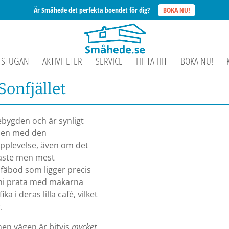
Är Småhede det perfekta boendet för dig?
BOKA NU!
STUGAN
AKTIVITETER
SERVICE
HITTA HIT
BOKA NU!
 Sonfjället
debygden och är synligt
ppen med den
 upplevelse, även om det
rtaste men mest
fäbod som ligger precis
 ni prata med makarna
 i deras lilla café, vilket
.
men vägen är bitvis
mycket