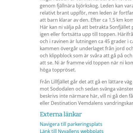
genom fjällnära björkskog. Leden kan var
relativt brant uppför, men leden är fortfa
att barn klarar av den. Efter ca 1,5 km kom
Här kan ni välja på att betrakta Sonfjälle
igen eller fortsätta upp till toppen. Härifr
och i ravinen är lutningen ca 45 grader i 
kammen övergår underlaget från jord och 
och klippblock som är svåra att gå på och 
att se. Ni är framme vid toppen när ni ko
höga toppröset.
Från Lillfjället går det att gå en lättare v
mot Sododalen och sedan svänga vänste
beskrivs inte närmare här, vill ni gå den få
eller Destination Vemdalens vandringskar
Externa länkar
Navigera till parkeringsplats
Länk till Nyvallens webbplats