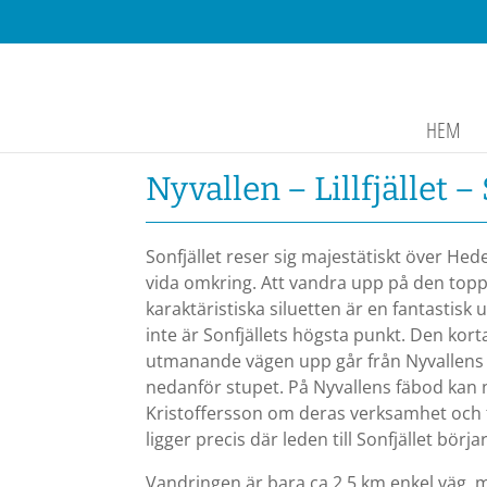
HEM
Nyvallen – Lillfjället –
Sonfjället reser sig majestätiskt över He
vida omkring. Att vandra upp på den to
karaktäristiska siluetten är en fantastisk
inte är Sonfjällets högsta punkt. Den ko
utmanande vägen upp går från Nyvallens 
nedanför stupet. På Nyvallens fäbod kan
Kristoffersson om deras verksamhet och fika
ligger precis där leden till Sonfjället börjar
Vandringen är bara ca 2,5 km enkel väg, 