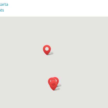
karta
ats