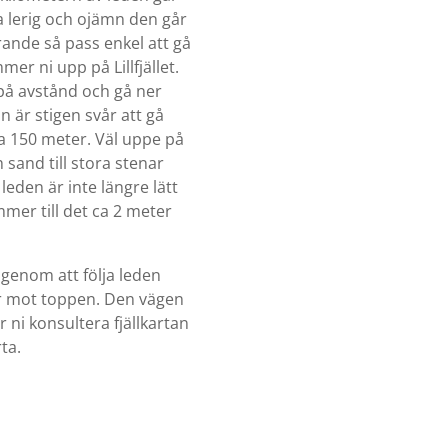
a lerig och ojämn den går
rande så pass enkel att gå
mer ni upp på Lillfjället.
t på avstånd och gå ner
ån är stigen svår att gå
ca 150 meter. Väl uppe på
sand till stora stenar
leden är inte längre lätt
mmer till det ca 2 meter
äg genom att följa leden
r mot toppen. Den vägen
r ni konsultera fjällkartan
ta.