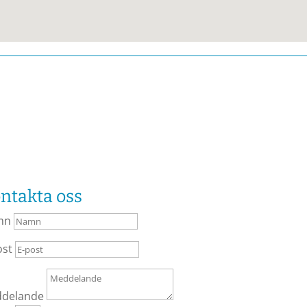
ntakta oss
mn
ost
delande