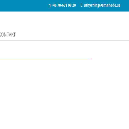
+46 70-631 08 20
uthyrning@smahede.se
KONTAKT