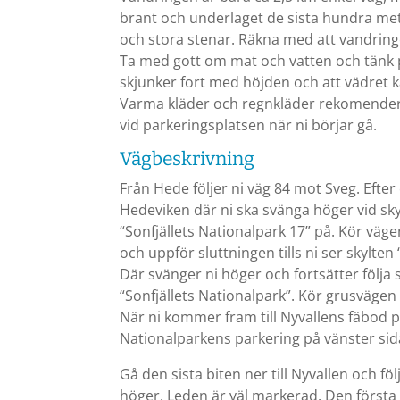
brant och underlaget de sista hundra met
och stora stenar. Räkna med att vandringen
Ta med gott om mat och vatten och tänk 
skjunker fort med höjden och att vädret ka
Varma kläder och regnkläder rekomendera
vid parkeringsplatsen när ni börjar gå.
Vägbeskrivning
Från Hede följer ni väg 84 mot Sveg. Efter
Hedeviken där ni ska svänga höger vid sk
“Sonfjällets Nationalpark 17” på. Kör vä
och uppför sluttningen tills ni ser skylten
Där svänger ni höger och fortsätter följa
“Sonfjällets Nationalpark”. Kör grusvägen 
När ni kommer fram till Nyvallens fäbod p
Nationalparkens parkering på vänster sid
Gå den sista biten ner till Nyvallen och f
höger. Leden är väl markerad. Den första