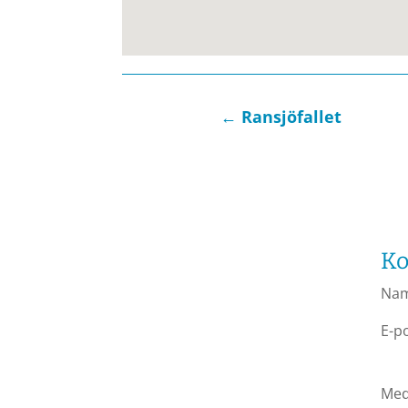
←
Ransjöfallet
Ko
Na
E-p
Med