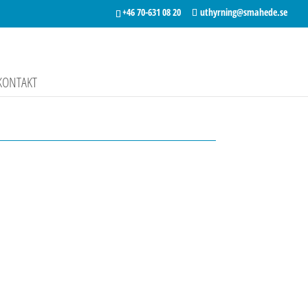
+46 70-631 08 20
uthyrning@smahede.se
KONTAKT