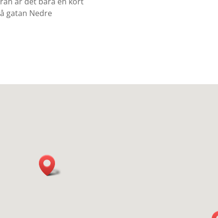
rån är det bara en kort
på gatan Nedre