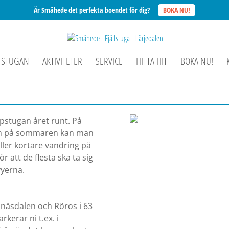
Är Småhede det perfekta boendet för dig?
BOKA NU!
STUGAN
AKTIVITETER
SERVICE
HITTA HIT
BOKA NU!
ppstugan året runt. På
, och på sommaren kan man
eller kortare vandring på
ör att de flesta ska ta sig
vyerna.
unäsdalen och Röros i 63
kerar ni t.ex. i