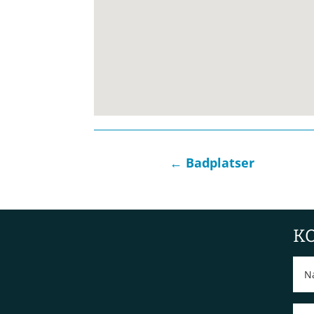
←
Badplatser
K